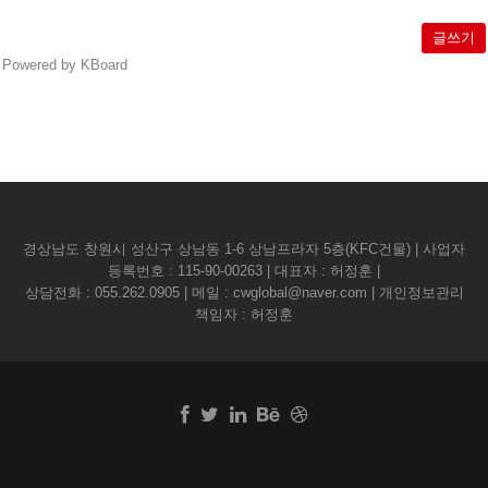
글쓰기
Powered by KBoard
경상남도 창원시 성산구 상남동 1-6 상남프라자 5층(KFC건물) | 사업자
등록번호 : 115-90-00263 | 대표자 : 허정훈 |
상담전화 :
055.262.0905
| 메일 :
cwglobal@naver.com
| 개인정보관리
책임자 : 허정훈