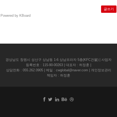
글쓰기
Powered by KBoard
경상남도 창원시 성산구 상남동 1-6 상남프라자 5층(KFC건물) | 사업자
등록번호 : 115-90-00263 | 대표자 : 허정훈 |
상담전화 :
055.262.0905
| 메일 :
cwglobal@naver.com
| 개인정보관리
책임자 : 허정훈