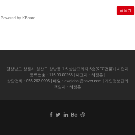
글쓰기
Powered by KBoard
경상남도 창원시 성산구 상남동 1-6 상남프라자 5층(KFC건물) | 사업자
등록번호 : 115-90-00263 | 대표자 : 허정훈 |
상담전화 :
055.262.0905
| 메일 :
cwglobal@naver.com
| 개인정보관리
책임자 : 허정훈