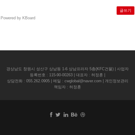
글쓰기
Powered by KBoard
경상남도 창원시 성산구 상남동 1-6 상남프라자 5층(KFC건물) | 사업자
등록번호 : 115-90-00263 | 대표자 : 허정훈 |
상담전화 :
055.262.0905
| 메일 :
cwglobal@naver.com
| 개인정보관리
책임자 : 허정훈