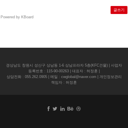
글쓰기
Powered by KBoard
경상남도 창원시 성산구 상남동 1-6 상남프라자 5층(KFC건물) | 사업자
등록번호 : 115-90-00263 | 대표자 : 허정훈 |
상담전화 :
055.262.0905
| 메일 :
cwglobal@naver.com
| 개인정보관리
책임자 : 허정훈