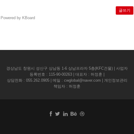
글쓰기
Powered by KBoard
경상남도 창원시 성산구 상남동 1-6 상남프라자 5층(KFC건물) | 사업자
등록번호 : 115-90-00263 | 대표자 : 허정훈 |
상담전화 :
055.262.0905
| 메일 :
cwglobal@naver.com
| 개인정보관리
책임자 : 허정훈