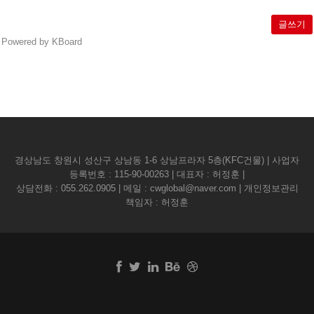
글쓰기
Powered by KBoard
경상남도 창원시 성산구 상남동 1-6 상남프라자 5층(KFC건물) | 사업자
등록번호 : 115-90-00263 | 대표자 : 허정훈 |
상담전화 :
055.262.0905
| 메일 :
cwglobal@naver.com
| 개인정보관리
책임자 : 허정훈