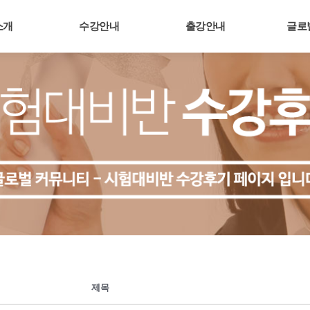
소개
수강안내
출강안내
글로
제목