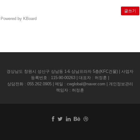
글쓰기
Powered by KBoard
경상남도 창원시 성산구 상남동 1-6 상남프라자 5층(KFC건물) | 사업자
등록번호 : 115-90-00263 | 대표자 : 허정훈 |
상담전화 :
055.262.0905
| 메일 :
cwglobal@naver.com
| 개인정보관리
책임자 : 허정훈