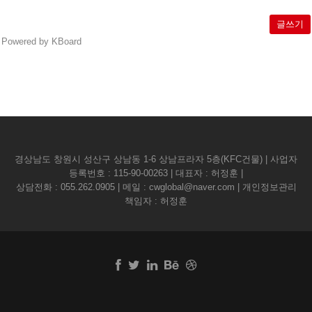
글쓰기
Powered by KBoard
경상남도 창원시 성산구 상남동 1-6 상남프라자 5층(KFC건물) | 사업자
등록번호 : 115-90-00263 | 대표자 : 허정훈 |
상담전화 :
055.262.0905
| 메일 :
cwglobal@naver.com
| 개인정보관리
책임자 : 허정훈